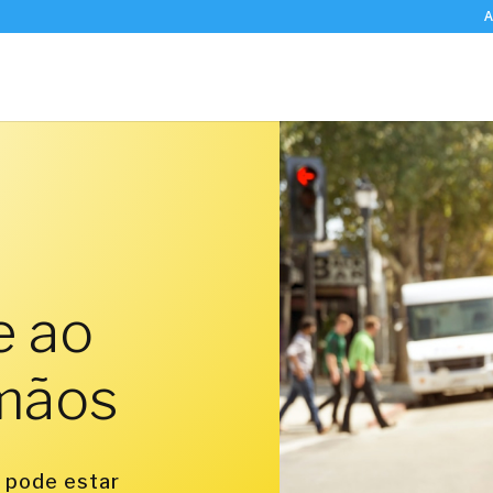
A
e ao
 mãos
 pode estar