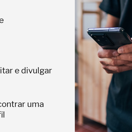
e
itar e divulgar
contrar uma
il