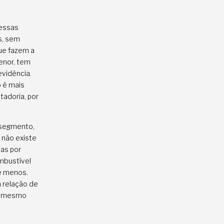
 essas
s, sem
ue fazem a
menor, tem
evidência.
o é mais
tadoria, por
 segmento,
 não existe
das por
mbustível
e menos.
a relação de
se mesmo