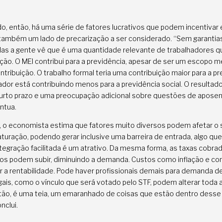
do, então, há uma série de fatores lucrativos que podem incentivar
 também um lado de precarização a ser considerado. “Sem garantia
Mas a gente vê que é uma quantidade relevante de trabalhadores q
ição. O MEI contribui para a previdência, apesar de ser um escopo 
ntribuição. O trabalho formal teria uma contribuição maior para a pr
ador está contribuindo menos para a previdência social. O resultad
curto prazo e uma preocupação adicional sobre questões de aposen
ntua.
o, o economista estima que fatores muito diversos podem afetar o
uração, podendo gerar inclusive uma barreira de entrada, algo que
integração facilitada é um atrativo. Da mesma forma, as taxas cobra
os podem subir, diminuindo a demanda. Custos como inflação e co
 a rentabilidade. Pode haver profissionais demais para demanda d
ais, como o vínculo que será votado pelo STF, podem alterar toda 
ntão, é uma teia, um emaranhado de coisas que estão dentro des
nclui.