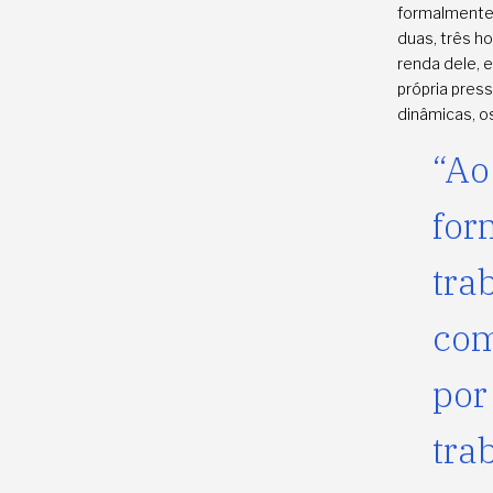
formalmente,
duas, três h
renda dele, 
própria pres
dinâmicas, o
“Ao
for
tra
com
por
tra