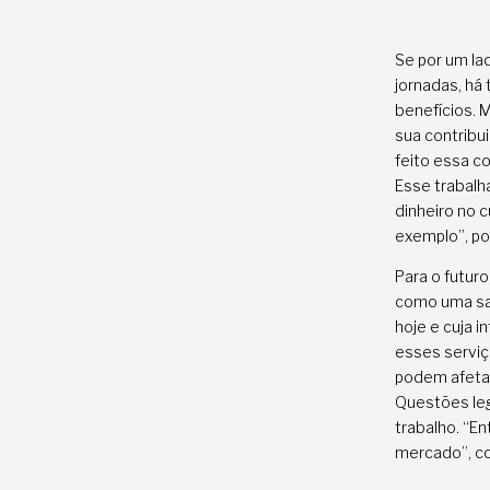
Se por um la
jornadas, há
benefícios. 
sua contribu
feito essa co
Esse trabalh
dinheiro no 
exemplo”, po
Para o futur
como uma sat
hoje e cuja 
esses serviç
podem afetar
Questões leg
trabalho. “E
mercado”, co