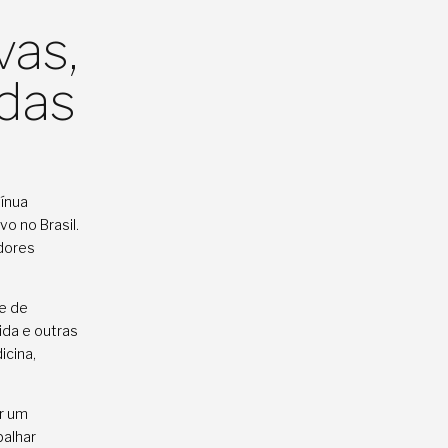
vas,
das
tínua
o no Brasil.
adores
te de
ida e outras
icina,
er um
balhar