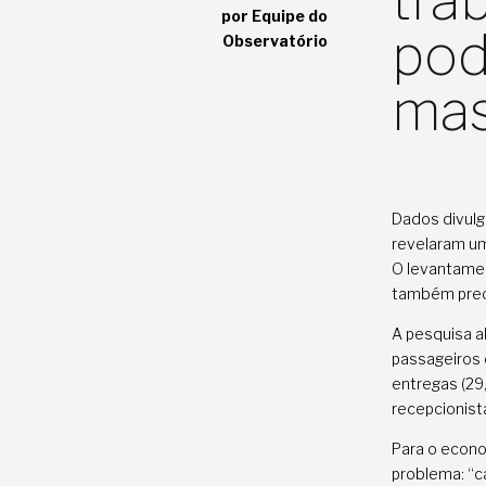
tra
por Equipe do
pod
Observatório
mas
Dados divulg
revelaram um
O levantamen
também preci
A pesquisa a
passageiros 
entregas (29
recepcionist
Para o econo
problema: “c