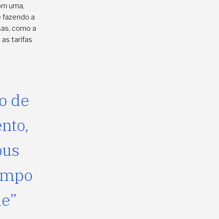
com uma,
e fazendo a
sas, como a
as tarifas
o de
nto,
bus
tempo
le”