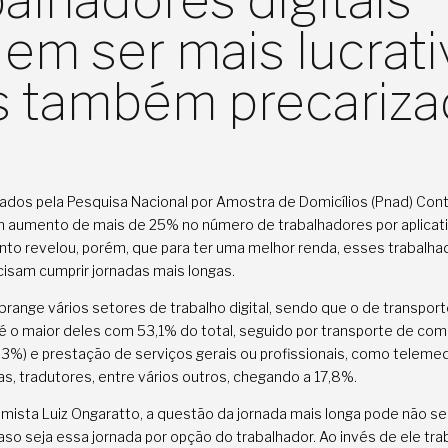
balhadores digitais
em ser mais lucrati
 também precariza
ados pela Pesquisa Nacional por Amostra de Domicílios (Pnad) Con
 aumento de mais de 25% no número de trabalhadores por aplicativ
to revelou, porém, que para ter uma melhor renda, esses trabalh
sam cumprir jornadas mais longas.
brange vários setores de trabalho digital, sendo que o de transpor
é o maior deles com 53,1% do total, seguido por transporte de com
,3%) e prestação de serviços gerais ou profissionais, como telemed
as, tradutores, entre vários outros, chegando a 17,8%.
mista Luiz Ongaratto, a questão da jornada mais longa pode não s
aso seja essa jornada por opção do trabalhador. Ao invés de ele tra