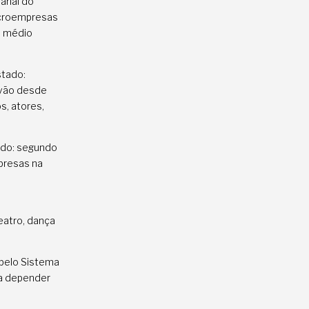
arial do
icroempresas
e médio
stado:
 vão desde
s, atores,
ndo: segundo
presas na
eatro, dança
.
 pelo Sistema
, a depender