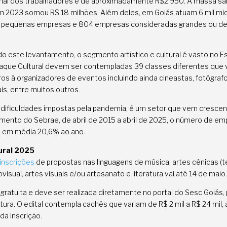
rial dos trabalhadores é de aproximadamente R$2.950. A massa sal
 2023 somou R$ 18 milhões. Além deles, em Goiás atuam 6 mil m
16 pequenas empresas e 804 empresas consideradas grandes ou d
o este levantamento, o segmento artístico e cultural é vasto no E
aque Cultural devem ser contempladas 39 classes diferentes que
ros à organizadores de eventos incluindo ainda cineastas, fotógrafo
ais, entre muitos outros.
 dificuldades impostas pela pandemia, é um setor que vem cresce
mento do Sebrae, de abril de 2015 a abril de 2025, o número de em
u em média 20,6% ao ano.
ural 2025
inscrições
de propostas nas linguagens de música, artes cênicas (t
iovisual, artes visuais e/ou artesanato e literatura vai até 14 de maio
é gratuita e deve ser realizada diretamente no portal do Sesc Goiás,
ltura. O edital contempla cachês que variam de R$ 2 mil a R$ 24 mil
da inscrição.