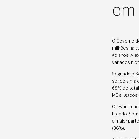
em 
O Governo de
milhões na c
goianos. A e
variados nic
Segundo o Se
sendo a maio
69% do total
MEIs ligados 
O levantamen
Estado. Soma
a maior par
(36%).