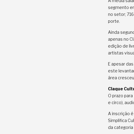
A média sala
segmento em
no setor; 7
porte.
Ainda segund
apenas no Cl
edição de liv
artistas visu
E apesar das
este levanta
área cresce
Claque Cult
O prazo para
e circo), aud
A inscrição 
Simplifica Cu
da categoria 