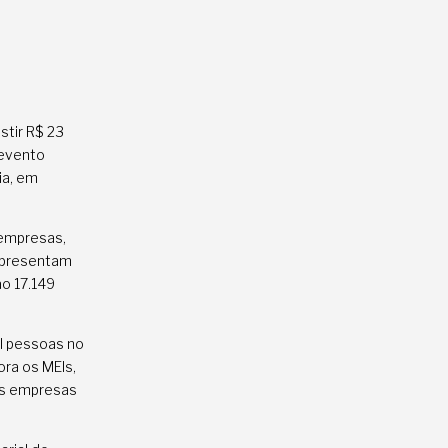
stir R$ 23
 evento
ia, em
 empresas,
representam
ão 17.149
l pessoas no
ora os MEIs,
as empresas