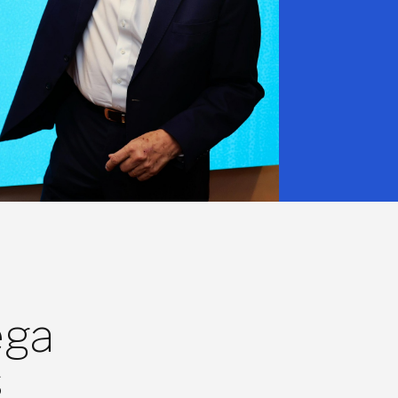
ega
s