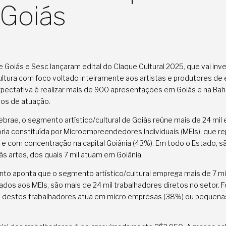
Goiás
 Goiás e Sesc lançaram edital do Claque Cultural 2025, que vai inve
ultura com foco voltado inteiramente aos artistas e produtores de
xpectativa é realizar mais de 900 apresentações em Goiás e na Bah
hos de atuação.
brae, o segmento artístico/cultural de Goiás reúne mais de 24 mil
ria constituída por Microempreendedores Individuais (MEIs), que 
 e com concentração na capital Goiânia (43%). Em todo o Estado, s
às artes, dos quais 7 mil atuam em Goiânia.
to aponta que o segmento artístico/cultural emprega mais de 7 mi
dos aos MEIs, são mais de 24 mil trabalhadores diretos no setor. F
te destes trabalhadores atua em micro empresas (38%) ou pequen