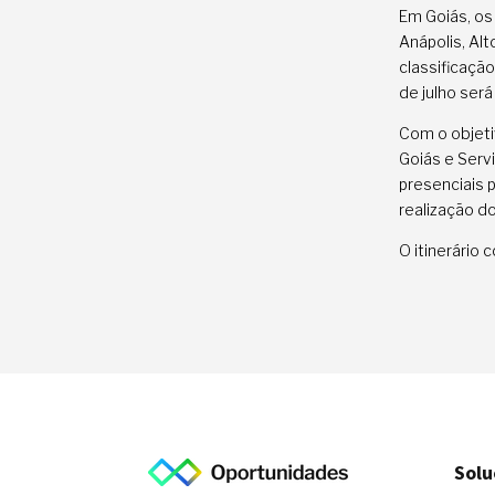
Em Goiás, os
Anápolis, Alt
classificação
de julho será
Com o objeti
Goiás e Serv
presenciais 
realização do
O itinerário
Solu