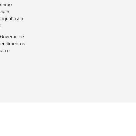
 serão
ção e
de junho a 6
o.
, Governo de
atendimentos
ção e