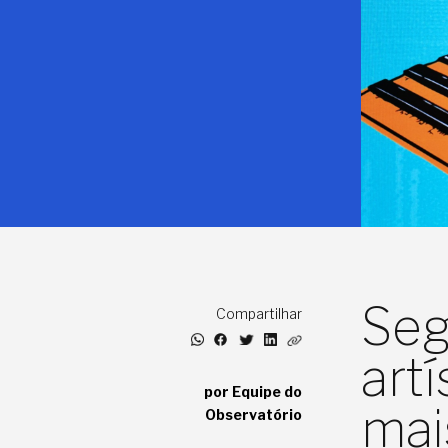
Se
Compartilhar
art
por Equipe do
mai
Observatório