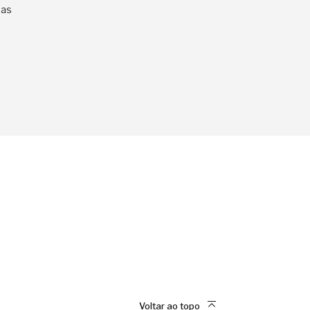
das
Voltar ao topo