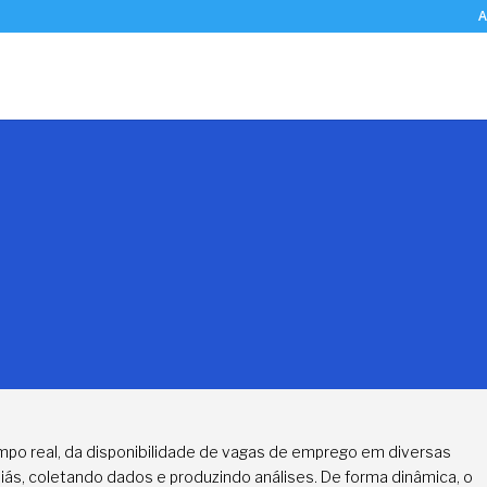
A
mpo real, da disponibilidade de vagas de emprego em diversas
ás, coletando dados e produzindo análises. De forma dinâmica, o