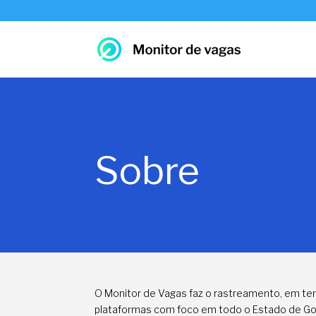
Sobre
O Monitor de Vagas faz o rastreamento, em te
plataformas com foco em todo o Estado de Goi